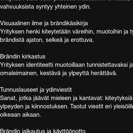
vahvuuksista syntyy yhteinen ydin.
Visuaalinen ilme ja brändikäsikirja
Yrityksen henki kiteytetään väreihin, muotoihin ja
brändistä ajaton, selkeä ja erottuva.
Brändin kirkastus
Yrityksen identiteetti muotoillaan tunnistettavaksi j
omaleimainen, kestävä ja ylpeyttä herättävä.
Tunnuslauseet ja ydinviestit
Sanat, jotka jäävät mieleen ja kantavat: kiteytyksiä
ylpeyden ja kiinnostuksen. Taotut viestit eri yleisöi
oikeaan aikaan.
Brändin jalkautus ja käyttöönotto