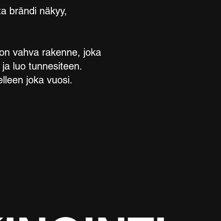
ta brändi näkyy,
e on vahva rakenne, joka
 ja luo tunnesiteen.
elleen joka vuosi.