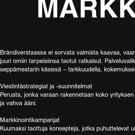
MARKK
Brändiverstaassa ei sorvata valmista kaavaa, vaan
juuri omiin tarpeisiinsa taotut ratkaisut. Palveluv
seppämestarin käsissä – tarkkuudella, kokemuksell
Viestintästrategiat ja -suunnitelmat
Perusta, jonka varaan rakennetaan koko yrityksen 
ja vahva ääni.
Markkinointikampanjat
Kuumaksi taottuja konsepteja, jotka puhuttelevat u