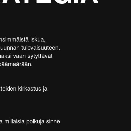
nsimmäistä iskua,
suunnan tulevaisuuteen.
näksi vaan sytyttävät
n päämäärään.
tteiden kirkastus ja
 millaisia polkuja sinne