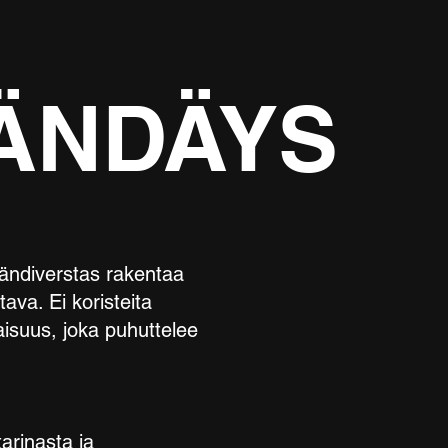
ÄNDÄYS
Brändiverstas rakentaa
tava. Ei koristeita
aisuus, joka puhuttelee
tarinasta ja