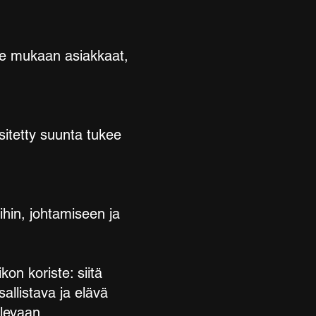
me mukaan asiakkaat,
sitetty suunta tukee
ihin, johtamiseen ja
kon koriste: siitä
allistava ja elävä
ulevaan.