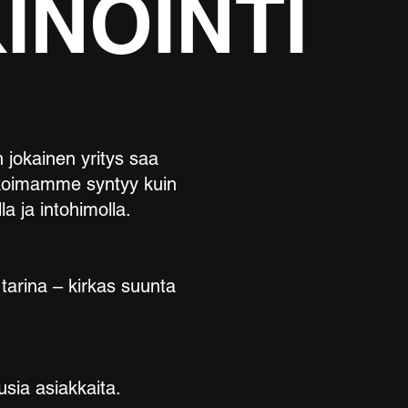
INOINTI
 jokainen yritys saa
alikoimamme syntyy kuin
a ja intohimolla.
tarina – kirkas suunta
usia asiakkaita.