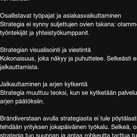
Osallistavat työpajat ja asiakasvaikuttaminen
Strategia ei synny suljettujen ovien takana: otam
työntekijät ja yhteistyökumppanit.
Strategian visualisointi ja viestintä
Kokonaisuus, joka näkyy ja puhuttelee. Selkeästi e
jalkauttamista.
Jalkauttaminen ja arjen kytkentä
Strategia muuttuu teoksi, kun se kytketään palvelu
arjen päätöksiin.
Brändiverstaan avulla strategiasta ei tule pöytälaati
tehdään yrityksen jokapäiväinen työkalu. Selkeä, os
strategia tuo suunnan ja antaa rohkeutta tarttua t